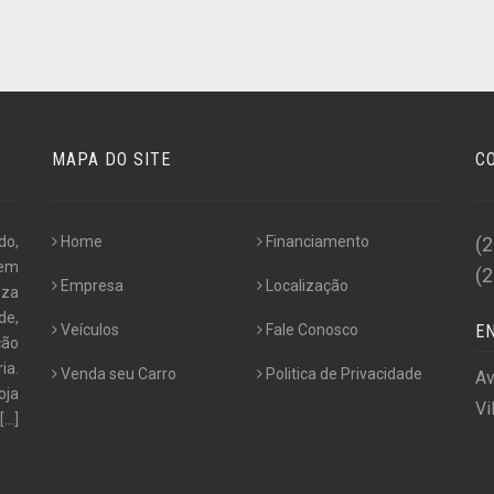
MAPA DO SITE
C
do,
Home
Financiamento
(
 em
(
Empresa
Localização
eza
e,
Veículos
Fale Conosco
E
ção
ia.
Venda seu Carro
Politica de Privacidade
Av
oja
Vi
[...]