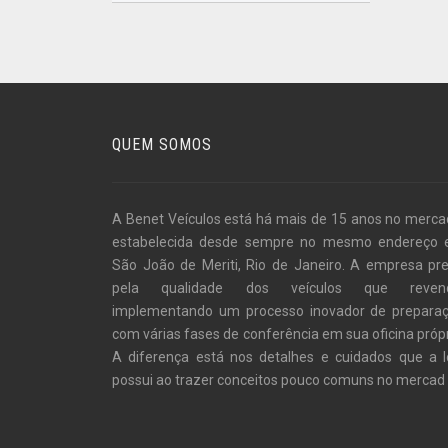
QUEM SOMOS
A Benet Veículos está há mais de 15 anos no merca
estabelecida desde sempre no mesmo endereço
São João de Meriti, Rio de Janeiro. A empresa pr
pela qualidade dos veículos que revend
implementando um processo inovador de prepara
com várias fases de conferência em sua oficina própr
A diferença está nos detalhes e cuidados que a l
possui ao trazer conceitos pouco comuns no mercad